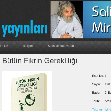
im-Lik
İletişim
Salih Mirzabeyoğlu
Bütün Fikrin Gerekliliği
Eser No:
1
Sayfa:
190
Baskı:
2. B
Tarih:
Aral
Takdim
İçin