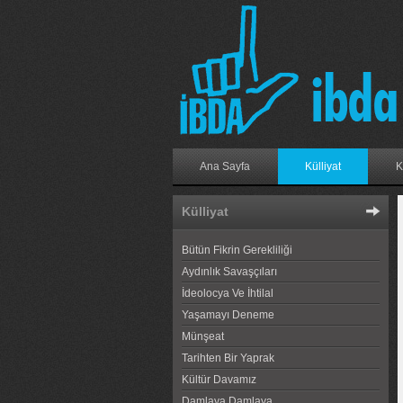
Ana Sayfa
Külliyat
K
Külliyat
Bütün Fikrin Gerekliliği
Aydınlık Savaşçıları
İdeolocya Ve İhtilal
Yaşamayı Deneme
Münşeat
Tarihten Bir Yaprak
Kültür Davamız
Damlaya Damlaya