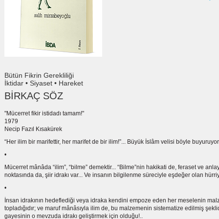
Bütün Fikrin Gerekliliği
İktidar • Siyaset • Hareket
BİRKAÇ SÖZ
"Mücerret fikir istidadı tamam!"
1979
Necip Fazıl Kısakürek
“Her ilim bir marifettir, her marifet de bir ilim!”... Büyük İslâm velisi böyle buyuruyor!
•
Mücerret mânâda “ilim”, “bilme” demektir... “Bilme”nin hakikati de, feraset ve anlay
noktasında da, şiir idrakı var... Ve insanın bilgilenme süreciyle eşdeğer olan hür
•
İnsan idrakının hedeflediği veya idraka kendini empoze eden her meselenin malze
topladığıdır; ve maruf mânâsıyla ilim de, bu malzemenin sistematize edilmiş şekli
gayesinin o mevzuda idrakı geliştirmek için olduğu!..