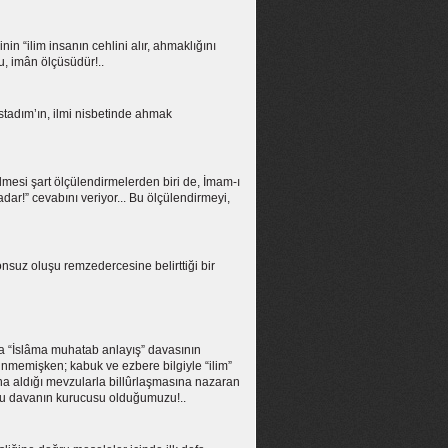
n “ilim insanın cehlini alır, ahmaklığını
u, imân ölçüsüdür!..
Üstadım’ın, ilmi nisbetinde ahmak
lmesi şart ölçülendirmelerden biri de, İmam-ı
adar!” cevabını veriyor... Bu ölçülendirmeyi,
onsuz oluşu remzedercesine belirttiği bir
nâda “İslâma muhatab anlayış” davasının
şünmemişken; kabuk ve ezbere bilgiyle “ilim”
na aldığı mevzularla billûrlaşmasına nazaran
e bu davanın kurucusu olduğumuzu!..