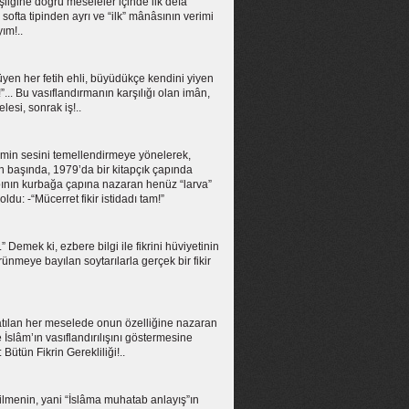
şliğine doğru meseleler içinde ilk defa
fta tipinden ayrı ve “ilk” mânâsının verimi
ım!..
ürüyen her fetih ehli, büyüdükçe kendini yiyen
”... Bu vasıflandırmanın karşılığı olan imân,
esi, sonrak iş!..
nemin sesini temellendirmeye yönelerek,
 başında, 1979’da bir kitapçık çapında
apının kurbağa çapına nazaran henüz “larva”
: -“Mücerret fikir istidadı tam!”
Demek ki, ezbere bilgi ile fikrini hüviyetinin
nmeye bayılan soytarılarla gerçek bir fikir
, el atılan her meselede onun özelliğine nazaran
 İslâm’ın vasıflandırılışını göstermesine
Bütün Fikrin Gerekliliği!..
ebilmenin, yani “İslâma muhatab anlayış”ın