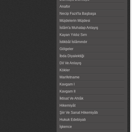
Anafor
Necip Fazıl'la Başbaşa
Müjdelerin Müjdesi
İslâm'a Muhatap Anlayış
Kayan Yıldız Sırrı
İstikbâl İslâmındır
Gölgeler
İbda Diyalektiği
Dil Ve Anlayış
Kökler
Marifetname
Kavgam I
Kavgam II
İktisat Ve Ahlâk
Hikemiyât
Şiir Ve Sanat Hikemiyâtı
Hukuk Edebiyatı
İşkence