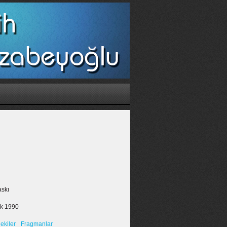
askı
ık 1990
dekiler
Fragmanlar