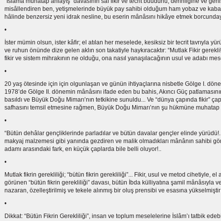
“İslâma muhatap anlayış” davasının saf fikir ve tecrit buudunu, derinliğine ve geni
misâllendiren ben, yetişmelerinde büyük pay sahibi olduğum ham yobaz ve kaba so
hâlinde benzersiz yeni idrak nesline, bu eserin mânâsını hikâye etmek borcunday
•
İster mümin olsun, ister kâfir; el atılan her meselede, kesiksiz bir tecrit tavrıyla y
ve ruhun önünde dize gelen aklın son takatiyle haykıracaktır: “Mutlak Fikir gerekli!
fikir ve sistem mihrakının ne olduğu, ona nasıl yanaşılacağının usul ve adabı mesel
•
20 yaş ötesinde için için olgunlaşan ve günün ihtiyaçlarına nisbetle Gölge I. dö
1978’de Gölge II. dönemin mânâsını ifade eden bu bahis, Akıncı Güç patlamasının
basıldı ve Büyük Doğu Mimarı’nın tetkikine sunuldu... Ve “dünya çapında fikir” ç
safhasını temsil etmesine rağmen, Büyük Doğu Mimarı’nın şu hükmüne muhatap oldu
•
“Bütün dehâlar gençliklerinde parladılar ve bütün davalar gençler elinde yürüdü!..” 
makyaj malzemesi gibi yanında gezdiren ve malik olmadıkları mânânın sahibi görü
adamı arasındaki fark, en küçük çaplarda bile belli oluyor!..
•
Mutlak fikrin gerekliliği; “bütün fikrin gerekliliği”... Fikir, usul ve metod cihetiyle
görünen “bütün fikrin gerekliliği” davası, bütün İbda külliyatına şamil mânâsıyla ve
nazaran, özelleştirilmiş ve tekele alınmış bir oluş prensibi ve esasına yükselmiştir: 
•
Dikkat: “Bütün Fikrin Gerekliliği”, insan ve toplum meselelerine İslâm’ı tatbik ed