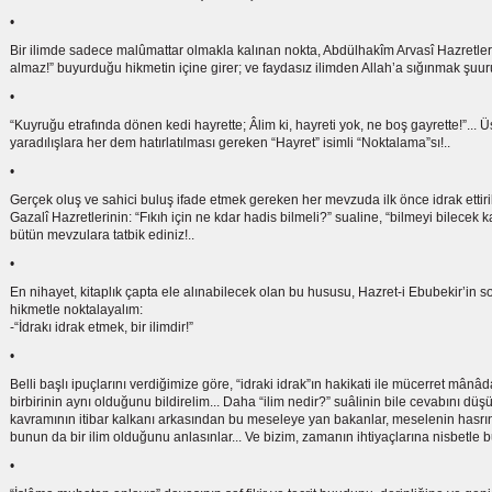
•
Bir ilimde sadece malûmattar olmakla kalınan nokta, Abdülhakîm Arvasî Hazretlerini
almaz!” buyurduğu hikmetin içine girer; ve faydasız ilimden Allah’a sığınmak şuur
•
“Kuyruğu etrafında dönen kedi hayrette; Âlim ki, hayreti yok, ne boş gayrette!”... 
yaradılışlara her dem hatırlatılması gereken “Hayret” isimli “Noktalama”sı!..
•
Gerçek oluş ve sahici buluş ifade etmek gereken her mevzuda ilk önce idrak ettiri
Gazalî Hazretlerinin: “Fıkıh için ne kdar hadis bilmeli?” sualine, “bilmeyi bilecek k
bütün mevzulara tatbik ediniz!..
•
En nihayet, kitaplık çapta ele alınabilecek olan bu hususu, Hazret-i Ebubekir’in s
hikmetle noktalayalım:
-“İdrakı idrak etmek, bir ilimdir!”
•
Belli başlı ipuçlarını verdiğimize göre, “idraki idrak”ın hakikati ile mücerret mâ
birbirinin aynı olduğunu bildirelim... Daha “ilim nedir?” suâlinin bile cevabını dü
kavramının itibar kalkanı arkasından bu meseleye yan bakanlar, meselenin hasrı
bunun da bir ilim olduğunu anlasınlar... Ve bizim, zamanın ihtiyaçlarına nisbetl
•