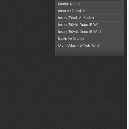
Madde Nedir?
İman Ve Tefekkür
İnsan (Erkek Ve Kadın)
İnsan (Büyük Doğu-İBDA) I
İnsan (Büyük Doğu-İBDA) II
Esatir Ve Mitoloji
Ölüm Odası - B-Yedi "Giriş"