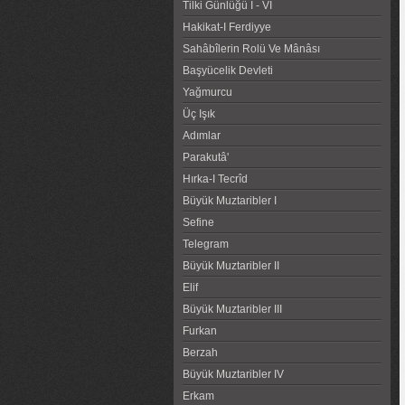
Tilki Günlüğü I - VI
Hakikat-I Ferdiyye
Sahâbîlerin Rolü Ve Mânâsı
Başyücelik Devleti
Yağmurcu
Üç Işık
Adımlar
Parakutâ'
Hırka-I Tecrîd
Büyük Muztaribler I
Sefine
Telegram
Büyük Muztaribler II
Elif
Büyük Muztaribler III
Furkan
Berzah
Büyük Muztaribler IV
Erkam